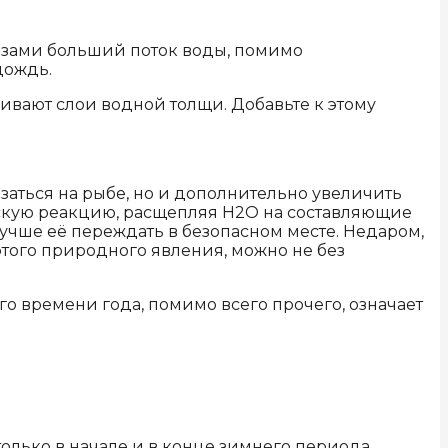
озами больший поток воды, помимо
дождь.
вают слои водной толщи. Добавьте к этому
заться на рыбе, но и дополнительно увеличить
скую реакцию, расщепляя H2O на составляющие
 Лучше её переждать в безопасном месте. Недаром,
того природного явления, можно не без
о времени года, помимо всего прочего, означает
олько в начале и в конце зимнего периода.