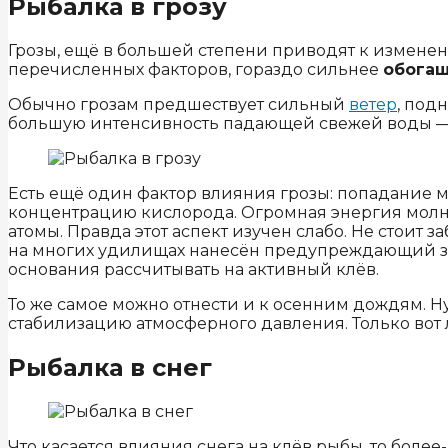
Рыбалка в грозу
Грозы, ещё в большей степени приводят к измен
перечисленных факторов, гораздо сильнее
обогащ
Обычно грозам предшествует сильный
ветер
, под
большую интенсивность падающей свежей воды — 
Есть ещё один фактор влияния грозы: попадание м
концентрацию кислорода. Огромная энергия молн
атомы. Правда этот аспект изучен слабо. Не стоит
на многих удилищах нанесён предупреждающий зна
основания рассчитывать на активный клёв.
То же самое можно отнести и к осенним дождям. 
стабилизацию атмосферного давления. Только вот 
Рыбалка в снег
Что касается влияния снега на клёв рыбы, то бол