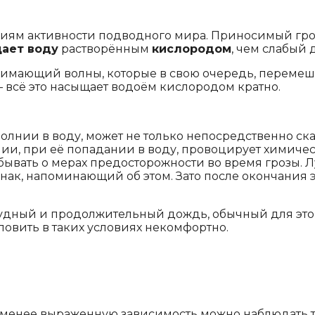
ениям активности подводного мира. Приносимый гр
ает воду
растворённым
кислородом
, чем слабый 
нимающий волны, которые в свою очередь, перемеши
всё это насыщает водоём кислородом кратно.
олнии в воду, может не только непосредственно ска
ии, при её попадании в воду, провоцирует химиче
 забывать о мерах предосторожности во время грозы.
к, напоминающий об этом. Зато после окончания э
Нудный и продолжительный дождь, обычный для этог
ловить в таких условиях некомфортно.
ее-менее выраженную зависимость можно наблюдать т