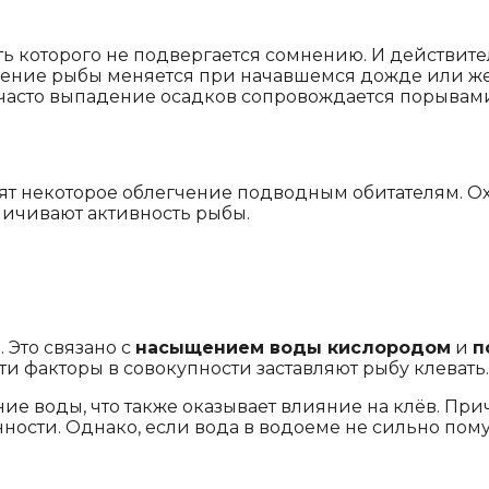
ть которого не подвергается сомнению. И действит
дение рыбы меняется при начавшемся дожде или же с
часто выпадение осадков сопровождается порывами
сят некоторое облегчение подводным обитателям. 
ичивают активность рыбы.
 Это связано с
насыщением воды кислородом
и
п
Эти факторы в совокупности заставляют рыбу клевать.
ние воды, что также оказывает влияние на клёв. Пр
нности. Однако, если вода в водоеме не сильно пому