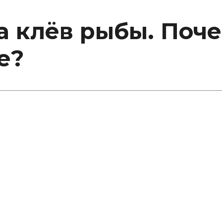
а клёв рыбы. Поч
е?