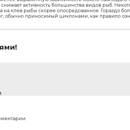
о снижает активность большинства видов рыб. Некот
ега на клёв рыбы скорее опосредованное. Гораздо 
Снег, обычно приносимый циклонами, как правило о
ями!
»
мментарии.