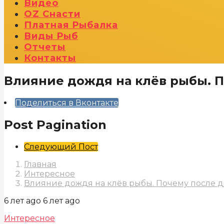
Видео
OZ Снасти
Платная Рыбалка
Виды Рыб
Отчеты
Контакты
Влияние дождя на клёв рыбы. П
Поделиться в Вконтакте
Post Pagination
Следующий Пост
Главная
Интересное
Влияние дождя на клёв рыбы. Почему после 
6 лет ago
6 лет ago
Интересное