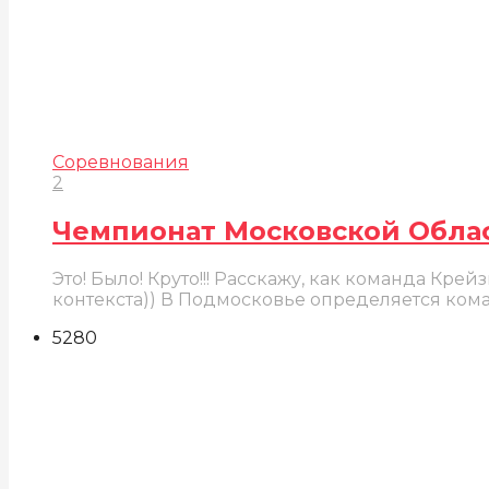
Соревнования
2
Чемпионат Московской Облас
Это! Было! Круто!!! Расскажу, как команда К
контекста)) В Подмосковье определяется кома
528
0