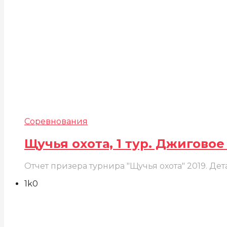
Соревнования
Щучья охота, 1 тур. Джиговое
Отчет призера турнира "Щучья охота" 2019. Д
1k
0