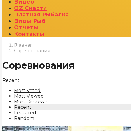
Видео
OZ Снасти
Платная Рыбалка
Виды Рыб
Отчеты
Контакты
Главная
Соревнования
Соревнования
Recent
Most Voted
Most Viewed
Most Discussed
Recent
Featured
Random