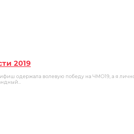
ти 2019
рейзифиш одержала волевую победу на ЧМО19, а я лич
ндный...