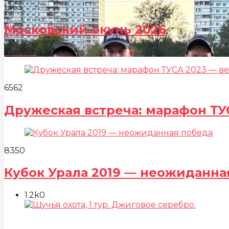
136
3
Московский окунь 2026
Trending
656
2
Дружеская встреча: марафон ТУ
835
0
Кубок Урала 2019 — неожиданна
1.2k
0