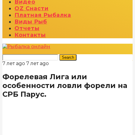
Видео
OZ Снасти
Платная Рыбалка
Виды Рыб
Отчеты
Контакты
Search
7 лет ago
7 лет ago
Форелевая Лига или
особенности ловли форели на
СРБ Парус.