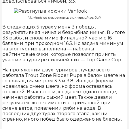
довольствоваться ничьей, 3:3.
Vanfook не справились с активной рыбой
В следующих 5 турах у меня 3 победы,
результативная ничья и безрыбная ничья. В итоге
33 рыбы, и снова мимо финальной части с 16
баллами при проходном 16.5. Но задача минимум
на этот турнир выполнена — набраны
рейтинговые очки, которые позволят принять
участие в турнире сильнейших — Top Game Cup.
На протяжении двух турниров, лучше всего
работала Trout Zone Ribber Pupa в белом цвете на
головках диаметром 3.3 и 3.8. Иногда форели
нравилась смена цвета, но форма оставалась
прежней. В частности, когда выходило солнце,
начинал работать рыжий цвет. Также давали
результаты эксперименты с приманкой при
смене ветра, появлении ряби на воде. В
последних двух турах второго этапа, как ни
странно, много побед было одержано на блесны.