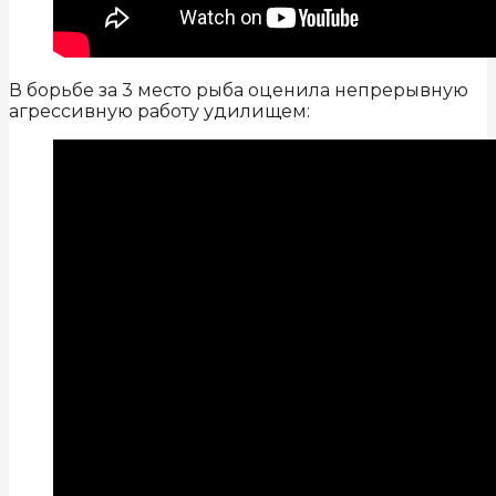
В борьбе за 3 место рыба оценила непрерывную
агрессивную работу удилищем: