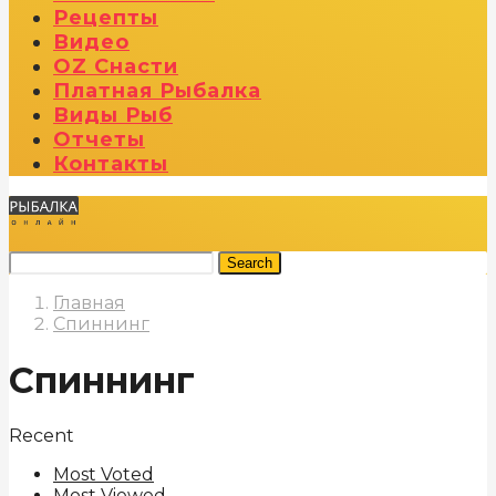
Рецепты
Видео
OZ Снасти
Платная Рыбалка
Виды Рыб
Отчеты
Контакты
Search
Главная
Спиннинг
Спиннинг
Recent
Most Voted
Most Viewed