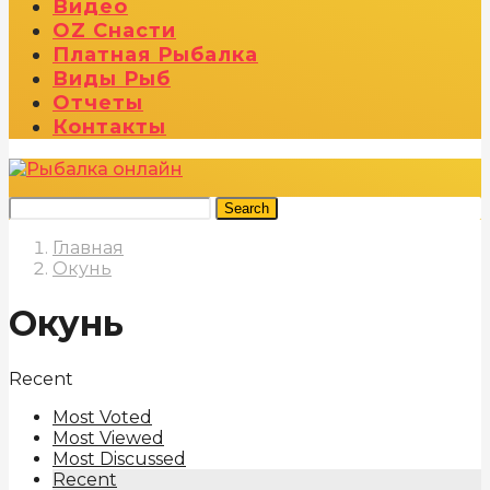
Видео
OZ Снасти
Платная Рыбалка
Виды Рыб
Отчеты
Контакты
Search
Главная
Окунь
Окунь
Recent
Most Voted
Most Viewed
Most Discussed
Recent