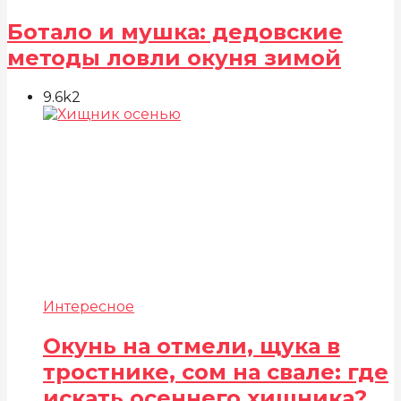
Ботало и мушка: дедовские
методы ловли окуня зимой
9.6k
2
Интересное
Окунь на отмели, щука в
тростнике, сом на свале: где
искать осеннего хищника?