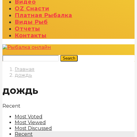
Видео
OZ Снасти
Платная Рыбалка
Виды Рыб
Отчеты
Контакты
Search
Главная
дождь
дождь
Recent
Most Voted
Most Viewed
Most Discussed
Recent