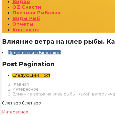
Видео
OZ Снасти
Платная Рыбалка
Виды Рыб
Отчеты
Контакты
Влияние ветра на клев рыбы. К
Поделиться в Вконтакте
Post Pagination
Следующий Пост
Главная
Интересное
Влияние ветра на клев рыбы. Какой ветер лу
6 лет ago
6 лет ago
Интересное