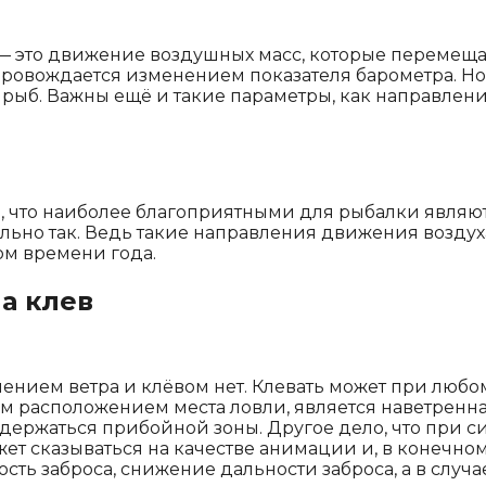
 это движение воздушных масс, которые перемещаю
опровождается изменением показателя барометра. Но
рыб. Важны ещё и такие параметры, как направление
, что наиболее благоприятными для рыбалки являю
тельно так. Ведь такие направления движения воздуха
лом времени года.
а клев
ением ветра и клёвом нет. Клевать может при любом
ым расположением места ловли, является наветренна
ы держаться прибойной зоны. Другое дело, что при 
ожет сказываться на качестве анимации и, в конечн
ь заброса, снижение дальности заброса, а в случа