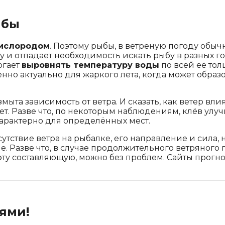
ыбы
ислородом
. Поэтому рыбы, в ветреную погоду обыч
и отпадает необходимость искать рыбу в разных го
огает
выровнять температуру воды
по всей её тол
но актуально для жаркого лета, когда может образо
змыта зависимость от ветра. И сказать, как ветер вл
ует. Разве что, по некоторым наблюдениям, клёв улу
характерно для определённых мест.
утствие ветра на рыбалке, его направление и сила, 
. Разве что, в случае продолжительного ветряного
 и эту составляющую, можно без проблем. Сайты прог
ями!