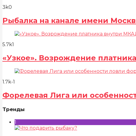
3k
0
Рыбалка на канале имени Москв
5.7k
1
«Узкое». Возрождение платник
1.7k
-1
Форелевая Лига или особенност
Тренды
1