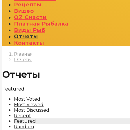
Рецепты
Видео
OZ Снасти
Платная Рыбалка
Виды Рыб
Отчеты
Контакты
Главная
Отчеты
Отчеты
Featured
Most Voted
Most Viewed
Most Discussed
Recent
Featured
Random