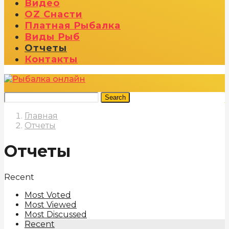
Видео
OZ Снасти
Платная Рыбалка
Виды Рыб
Отчеты
Контакты
Search
Главная
Отчеты
Отчеты
Recent
Most Voted
Most Viewed
Most Discussed
Recent