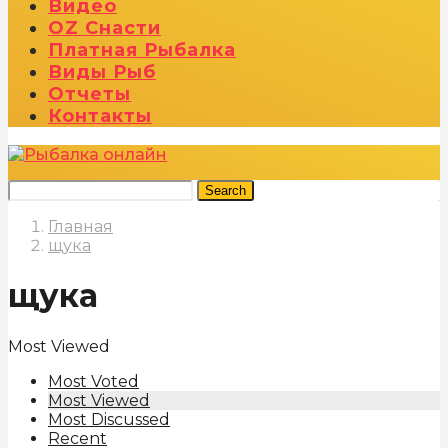
Видео
OZ Снасти
Платная Рыбалка
Виды Рыб
Отчеты
Контакты
Search
Главная
щука
щука
Most Viewed
Most Voted
Most Viewed
Most Discussed
Recent