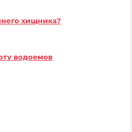
еннего хищника?
оту водоемов