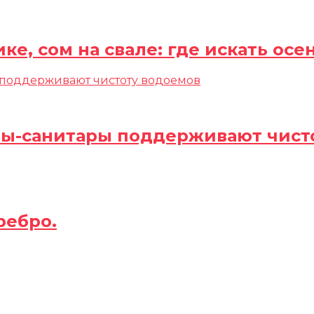
ике, сом на свале: где искать ос
бы-санитары поддерживают чист
ребро.