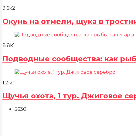
9.6k
2
Окунь на отмели, щука в тростн
8.8k
1
Подводные сообщества: как ры
1.2k
0
Щучья охота, 1 тур. Джиговое се
563
0