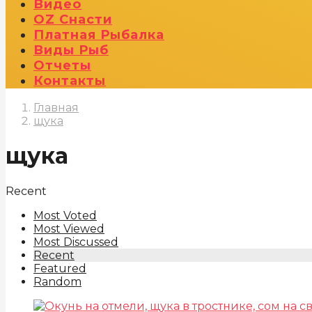
Видео
OZ Снасти
Платная Рыбалка
Виды Рыб
Отчеты
Контакты
Главная
щука
щука
Recent
Most Voted
Most Viewed
Most Discussed
Recent
Featured
Random