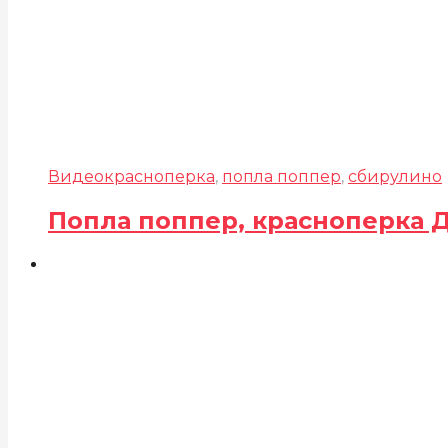
Видео
красноперка
,
попла поппер
,
сбирулино
Попла поппер, красноперка 