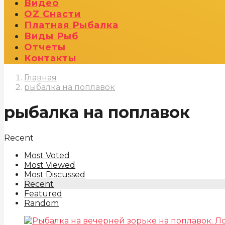
Видео
OZ Снасти
Платная Рыбалка
Виды Рыб
Отчеты
Контакты
Главная
рыбалка на поплавок
рыбалка на поплавок
Recent
Most Voted
Most Viewed
Most Discussed
Recent
Featured
Random