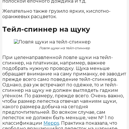
полоской ёлочного дождика и т.д.
Желательно также грузило ярких, кислотно-
оранжевых расцветок.
Тейл-спиннер на щуку
Ловля щуки на тейл-спиннер
При целенаправленной ловле щуки на тейл-
спиннер, на платниках, например, важнее
подобрать нужную проводку. Щука меньше
обращает внимание на саму приманку, её заводит
прежде всего само поведение тейл-спиннера.
Однако, раз уж встречают по одёжке, то и тейл-
спиннер на щуку не должен выглядеть гадким
утёнком. По размеру, прежде всего. Очень важно,
чтобы размер лепестка отвечал чаяниям щуки,
какого размера добыча на сегодня
предпочтительней. Во всяком случае, сам
лепесток не должен быть меньше, чем № 1 по
классификации
Mepps
. Практика показала, что
свободно вращающийся лепесток на шарнире