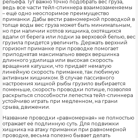
рельефа. Тут важно точно подобрать вес груза,
ведь все части тейл-спиннера взаимозаменяемы
– ещё одно неоспоримое преимущество
приманки. Дабы вести равномерной проводкой в
толще воды вес груза может быть минимальным,
но при наличии котлов хищника, охотящихся
вдали от берега или лодки за верховой белью, вес
грузила придется увеличить. Держать верхний
горизонт приманке при проводке помогает
приподнятая максимально вверх вершинка
длинного удилища или высокая скорость
вращения катушки, что придаёт немалую
линейную скорость приманке, так любимую
активным хищником. В случае пассивного
настроения хищной рыбы грузило выбирается
поменьше, скорость проводки потише, позволяя
раскрыться способности лепестка тейл-спиннера
устойчиво играть при медленном, на грани
срыва, движении.
Название проводки «равномерная» не полностью
отражает её подлинную суть. Для подвижки
хищника на атаку приманки при равномерной
проводке, весьма полезно бывает делать