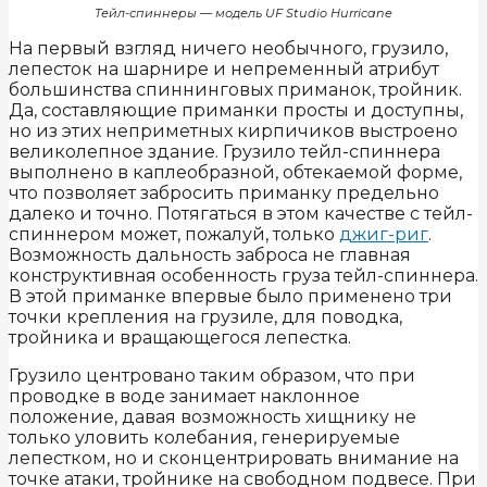
Тейл-спиннеры — модель UF Studio Hurricane
На первый взгляд ничего необычного, грузило,
лепесток на шарнире и непременный атрибут
большинства спиннинговых приманок, тройник.
Да, составляющие приманки просты и доступны,
но из этих неприметных кирпичиков выстроено
великолепное здание. Грузило тейл-спиннера
выполнено в каплеобразной, обтекаемой форме,
что позволяет забросить приманку предельно
далеко и точно. Потягаться в этом качестве с тейл-
спиннером может, пожалуй, только
джиг-риг
.
Возможность дальность заброса не главная
конструктивная особенность груза тейл-спиннера.
В этой приманке впервые было применено три
точки крепления на грузиле, для поводка,
тройника и вращающегося лепестка.
Грузило центровано таким образом, что при
проводке в воде занимает наклонное
положение, давая возможность хищнику не
только уловить колебания, генерируемые
лепестком, но и сконцентрировать внимание на
точке атаки, тройнике на свободном подвесе. При