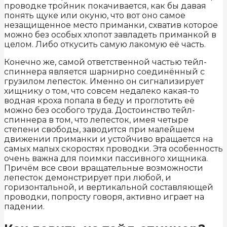
проводке тройник покачивается, как бы давая
понять щуке или окуню, что вот оно самое
незащищенное место приманки, схватив которое
можно без особых хлопот завладеть приманкой в
целом. Либо откусить самую лакомую её часть.
Конечно же, самой ответственной частью тейл-
спиннера является шарнирно соединённый с
грузилом лепесток. Именно он сигнализирует
хищнику о том, что совсем недалеко какая-то
водная кроха попала в беду и проглотить её
можно без особого труда. Достоинство тейл-
спиннера в том, что лепесток, имея четыре
степени свободы, заводится при малейшем
движении приманки и устойчиво вращается на
самых малых скоростях проводки. Эта особенность
очень важна для поимки пассивного хищника.
Причём все свои вращательные возможности
лепесток демонстрирует при любой, и
горизонтальной, и вертикальной составляющей
проводки, попросту говоря, активно играет на
падении.