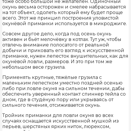
тоже особо большой не желателен. Одиночный
окунь весьма осторожен и смелее набрасывается
на тот объект, одолеть который ему будет проще
всего. Этот же принцип построения уловистой
окунёвой приманки используется в микроджиге.
Совсем другое дело, когда под осень окунь
активен и бьёт мелочёвку в котлах. Тут уж, чтобы
отвлечь внимание полосатого от реальной
добычи и приковать его взгляд к искусственной
приманке, нужен лепесток внушительных, как для
окунёвой ловли, размеров. И это при том же
небольшом весе грузила.
Применять крупные, тяжёлые грузила с
маленьким лепестком уместно поздней осенью
либо при ловле окуня на сильном течении, дабы
обеспечить уверенный контакт спиннер тейла со
дном, где в студёную пору или укрываясь от
сильного течения, отсиживается окунь.
Тройник приманки для ловли окуня во всех
случаях оснащается искусственной мушкой из
перьев, шерстяных ярких ниток, люрексом,