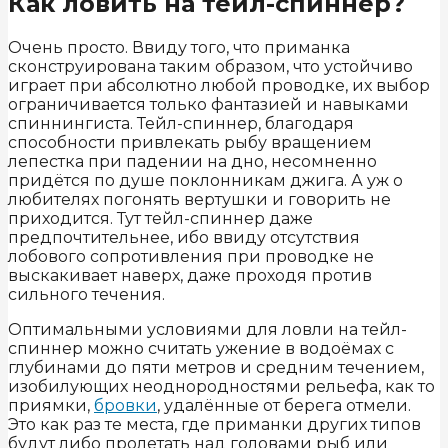
Как ловить на тейл-спиннер?
Очень просто. Ввиду того, что приманка
сконструирована таким образом, что устойчиво
играет при абсолютно любой проводке, их выбор
ограничивается только фантазией и навыками
спиннингиста. Тейл-спиннер, благодаря
способности привлекать рыбу вращением
лепестка при падении на дно, несомненно
придётся по душе поклонникам джига. А уж о
любителях погонять вертушки и говорить не
приходится. Тут тейл-спиннер даже
предпочтительнее, ибо ввиду отсутствия
лобового сопротивления при проводке не
выскакивает наверх, даже проходя против
сильного течения.
Оптимальными условиями для ловли на тейл-
спиннер можно считать ужение в водоёмах с
глубинами до пяти метров и средним течением,
изобилующих неоднородностями рельефа, как то
приямки,
бровки
, удалённые от берега отмели.
Это как раз те места, где приманки других типов
будут либо пролетать над головами рыб или