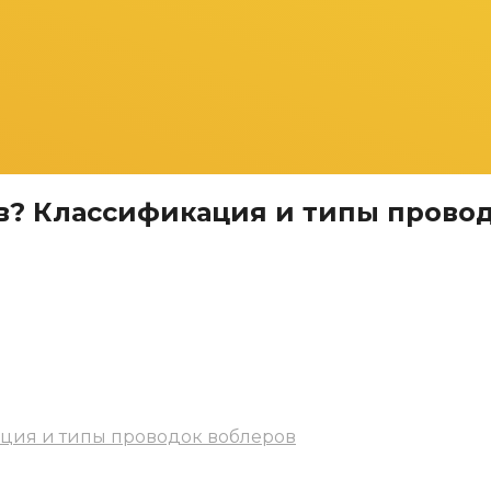
в? Классификация и типы прово
ация и типы проводок воблеров