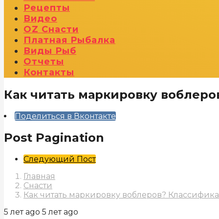
Рецепты
Видео
OZ Снасти
Платная Рыбалка
Виды Рыб
Отчеты
Контакты
Как читать маркировку воблеро
Поделиться в Вконтакте
Post Pagination
Следующий Пост
Главная
Снасти
Как читать маркировку воблеров? Классифик
5 лет ago
5 лет ago