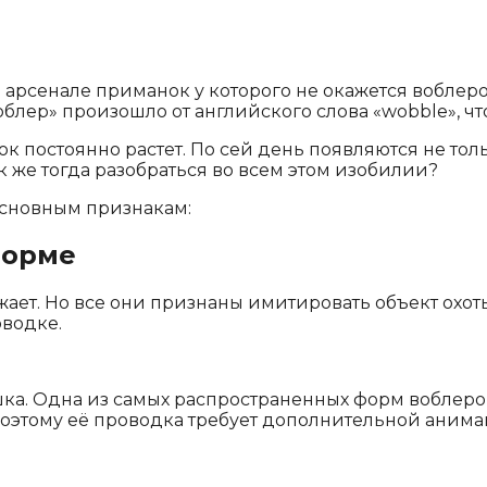
 арсенале приманок у которого не окажется воблеро
облер» произошло от английского слова «wobble», чт
 постоянно растет. По сей день появляются не тол
 же тогда разобраться во всем этом изобилии?
основным признакам:
форме
ает. Но все они признаны имитировать объект охот
оводке.
ка. Одна из самых распространенных форм воблеров
 Поэтому её проводка требует дополнительной анима