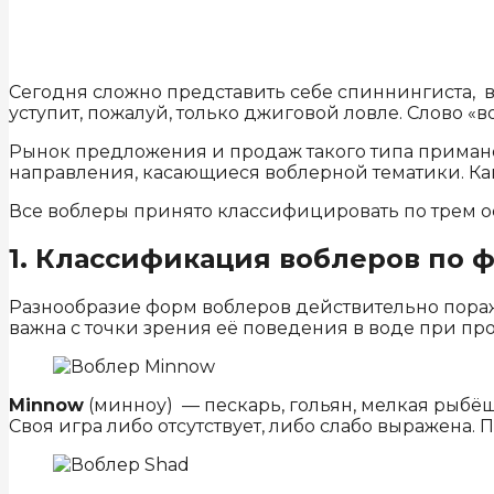
Сегодня сложно представить себе спиннингиста, в
уступит, пожалуй, только джиговой ловле. Слово «в
Рынок предложения и продаж такого типа приманок
направления, касающиеся воблерной тематики. Как
Все воблеры принято классифицировать по трем 
1. Классификация воблеров по 
Разнообразие форм воблеров действительно пораж
важна с точки зрения её поведения в воде при пр
Minnow
(минноу) — пескарь, гольян, мелкая рыбёш
Своя игра либо отсутствует, либо слабо выражена.