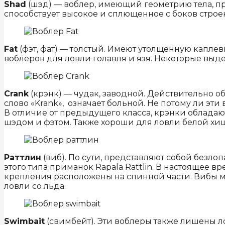
Shad
(шэд) — воблер, имеющий геометрию тела, п
способствует высокое и сплющенное с боков строен
Fat
(фэт, фат) — толстый. Имеют утолщенную капле
воблеров для ловли голавля и язя. Некоторые выде
Crank
(крэнк) — чудак, заводной. Действительно о
слово «Krank», означает больной. Не потому ли э
В отличие от предыдущего класса, крэнки облада
шэдом и фэтом. Также хороши для ловли белой хи
Раттлин
(виб). По сути, представляют собой безло
этого типа приманок Rapala Rattlin. В настоящее вре
крепления расположены на спинной части. Вибы м
ловли со льда.
Swimbait
(свимбейт). Эти воблеры также лишены л