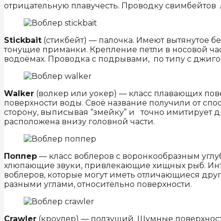
отрицательную плавучесть. Проводку свимбейтов 
Stickbait
(стикбейт) — палочка. Имеют вытянутое б
тонущие приманки. Крепление петли в носовой час
водоёмах. Проводка с подрывами, по типу с джиго
Walker
(волкер или уокер) — класс плавающих пов
поверхности воды. Своё название получили от спос
сторону, выписывая “змейку” и точно имитирует 
расположена внизу головной части.
Поппер
— класс воблеров с воронкообразным углу
хлюпающие звуки, привлекающие хищных рыб. Интер
воблеров, которые могут иметь отличающиеся друг
разными углами, относительно поверхности.
Crawler
(кроулер) — ползущий. Шумные поверхност