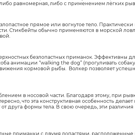
либо равномерная, либо с применением лёгких рыв
езлопастное прямое или вогнутое тело. Практическ
ти. Стикбейты обычно применяются в морской ловле
вой.
ерхностных безлопастных приманок. Эффективны для
оба анимации “walking the dog” (прогуливать собаку
движения кормовой рыбы. Волкер позволяет успешн
блением в носовой части. Благодаря этому, при ры
есно, что эта конструктивная особенность делает 
 от друга формы тела. В свою очередь, эти различи
ные приманки с двумя лопастями, расположенные в 