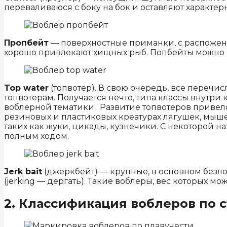
переваливаюся с боку на бок и оставляют характер
Пропбейт
— поверхностные приманки, с распожен
хорошо привлекают хищных рыб. Попбейты можно и
Top water
(топвотер). В свою очередь, все переч
топвотерам. Получается нечто, типа классы внутри 
воблерной тематики. Развитие топвотеров привел
резиновых и пластиковых креатурах лягушек, мыше
таких как жуки, цикады, кузнечики. С некоторой н
полным ходом.
Jerk bait
(джеркбейт) — крупные, в основном безл
(jerking — дергать). Такие воблеры, вес которых
2. Классификация воблеров по 