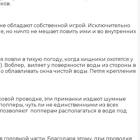
ков.
и не обладают собственной игрой. Исключительно
, но ничто не мешает ловить ими и во внутренних
 ловли в тихую погоду, когда хищники охотятся у
). Воблер, виляет у поверхности воды из стороны в
о облавливать окна чистой воды. Петля крепления
вковой проводке, эти приманки издают шумные
попперы, чуть ли не единственными из всех
я позволяют попперам располагаться в воде под
головной части. Благодаря этому, при проводке