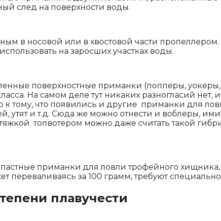
ный след на поверхности воды.
ным в носовой или в хвостовой части пропеллером
спользовать на заросших участках воды.
исленные поверхностные приманки (попперы, уокеры,
класса. На самом деле тут никаких разногласий нет,
о к тому, что появились и другие приманки для ло
й, утят и т.д. Сюда же можно отнести и воблеры, и
атяжкой топвотером можно даже считать такой гибри
опастные приманки для ловли трофейного хищника
 может переваливаясь за 100 грамм, требуют специа
степени плавучести