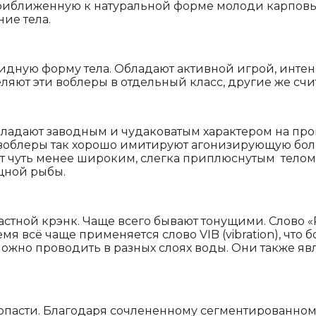
риближенную к натуральной форме молоди карповых
ие тела.
видную форму тела. Обладают активной игрой, интен
ляют эти воблеры в отдельный класс, другие же сч
бладают заводным и чудаковатым характером на пров
ти воблеры так хорошо имитируют агонизирующую б
ют чуть менее широким, слегка приплюснутым тело
щной рыбы.
пастной крэнк. Чаще всего бывают тонущими. Слово 
мя всё чаще применяется слово VIB (vibration), что б
ожно проводить в разных слоях воды. Они также я
опасти. Благодаря сочлененному сегментированному