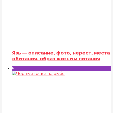
Язь — описание, фото, нерест, места
обитания, образ жизни и питания
5