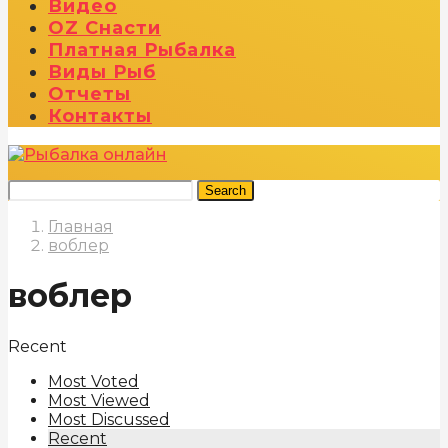
Видео
OZ Снасти
Платная Рыбалка
Виды Рыб
Отчеты
Контакты
Search
Главная
воблер
воблер
Recent
Most Voted
Most Viewed
Most Discussed
Recent