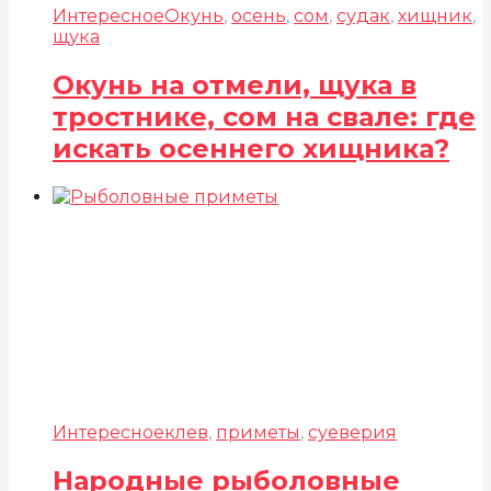
Интересное
Окунь
,
осень
,
сом
,
судак
,
хищник
,
щука
Окунь на отмели, щука в
тростнике, сом на свале: где
искать осеннего хищника?
Интересное
клев
,
приметы
,
суеверия
Народные рыболовные