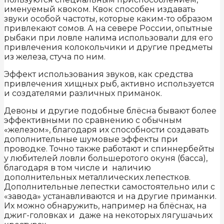
именуемый квоком. Квок способен издавать
звуки особой частоты, которые каким-то образом
привлекают сомов. А на севере России, опытные
рыбаки при ловле налима использовали для его
привлечения колокольчики и другие предметы
из железа, стуча по ним.
Эффект использования звуков, как средства
привлечения хищных рыб, активно используется
и создателями различных приманок.
Девоны и другие подобные блёсна бывают более
эффективными по сравнению с обычным
«железом», благодаря их способности создавать
дополнительные шумовые эффекты при
проводке. Точно также работают и спиннербейты
у любителей ловли большеротого окуня (басса),
благодаря в том числе и наличию
дополнительных металлических лепестков.
Дополнительные лепестки самостоятельно или с
«завода» устанавливаются и на другие приманки.
Их можно обнаружить, например на блёснах, на
джиг-головках и даже на некоторых лягушачьих