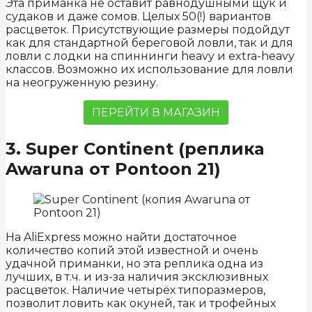
Эта приманка не оставит равнодушными щук и
судаков и даже сомов. Целых 50(!) вариантов
расцветок. Присутствующие размеры подойдут
как для стандартной береговой ловли, так и для
ловли с лодки на спиннинги heavy и extra-heavy
классов. Возможно их использование для ловли
на неогруженную резину.
ПЕРЕЙТИ В МАГАЗИН
3. Super Continent (реплика
Awaruna от Pontoon 21)
На AliExpress можно найти достаточное
количество копий этой известной и очень
удачной приманки, но эта реплика одна из
лучших, в т.ч. и из-за наличия эксклюзивных
расцветок. Наличие четырёх типоразмеров,
позволит ловить как окуней, так и трофейных