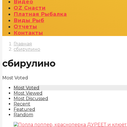
Видео
OZ Снасти
Платная Рыбалка
Виды Рыб
Отчеты
Контакты
Главная
сбирулино
сбирулино
Most Voted
Most Voted
Most Viewed
Most Discussed
Recent
Featured
Random