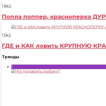
1.8k
2
Попла поппер, красноперка ДУР
1.5k
2
ГДЕ и КАК ловить КРУПНУЮ КР
Тренды
1