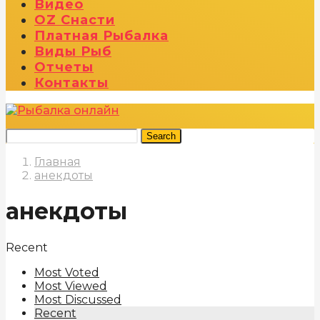
Видео
OZ Снасти
Платная Рыбалка
Виды Рыб
Отчеты
Контакты
Search
Главная
анекдоты
анекдоты
Recent
Most Voted
Most Viewed
Most Discussed
Recent