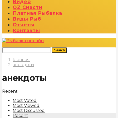
Видео
OZ Снасти
Платная Рыбалка
Виды Рыб
Отчеты
Контакты
Search
Главная
анекдоты
анекдоты
Recent
Most Voted
Most Viewed
Most Discussed
Recent