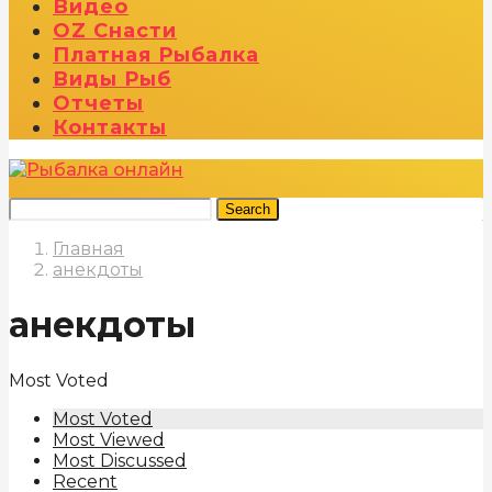
Видео
OZ Снасти
Платная Рыбалка
Виды Рыб
Отчеты
Контакты
Search
Главная
анекдоты
анекдоты
Most Voted
Most Voted
Most Viewed
Most Discussed
Recent