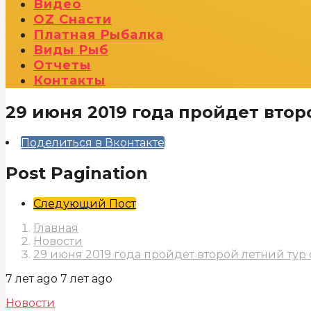
Видео
OZ Снасти
Платная Рыбалка
Виды Рыб
Отчеты
Контакты
29 июня 2019 года пройдет втор
Поделиться в Вконтакте
Post Pagination
Следующий Пост
Главная
Новости
29 июня 2019 года пройдет второй летний тур
7 лет ago
7 лет ago
Новости