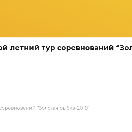
ой летний тур соревнований “Зол
 соревнований “Золотая рыбка-2019”