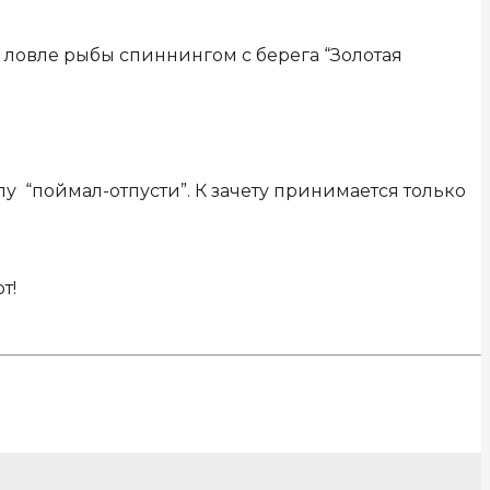
 ловле рыбы спиннингом с берега “Золотая
у “поймал-отпусти”. К зачету принимается только
т!