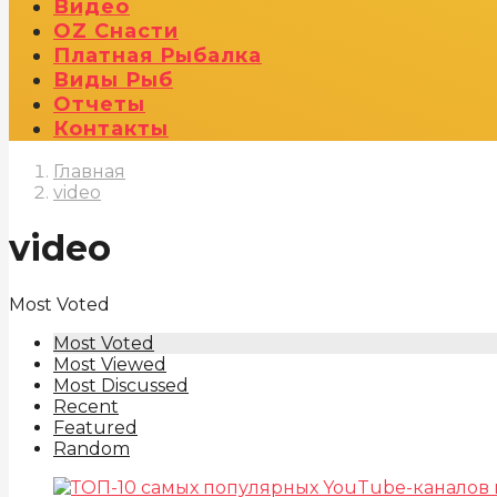
Видео
OZ Снасти
Платная Рыбалка
Виды Рыб
Отчеты
Контакты
Главная
video
video
Most Voted
Most Voted
Most Viewed
Most Discussed
Recent
Featured
Random