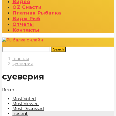
Видео
OZ Снасти
Платная Рыбалка
Виды Рыб
Отчеты
Контакты
Search
Главная
суеверия
суеверия
Recent
Most Voted
Most Viewed
Most Discussed
Recent