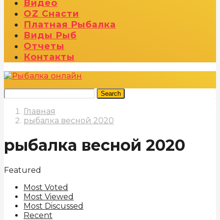
Видео
OZ Снасти
Платная Рыбалка
Виды Рыб
Отчеты
Контакты
Search
Главная
рыбалка весной 2020
рыбалка весной 2020
Featured
Most Voted
Most Viewed
Most Discussed
Recent