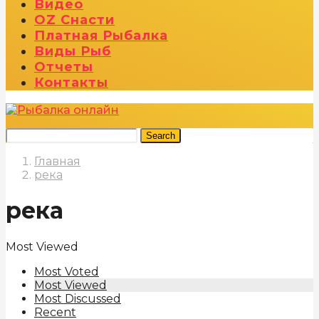
Видео
OZ Снасти
Платная Рыбалка
Виды Рыб
Отчеты
Контакты
Search
Главная
река
река
Most Viewed
Most Voted
Most Viewed
Most Discussed
Recent