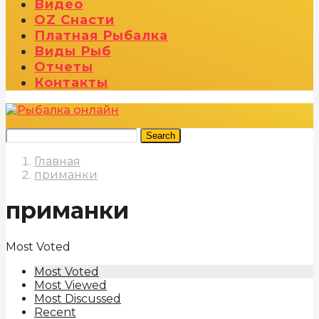
Видео
OZ Снасти
Платная Рыбалка
Виды Рыб
Отчеты
Контакты
Search
Главная
приманки
приманки
Most Voted
Most Voted
Most Viewed
Most Discussed
Recent