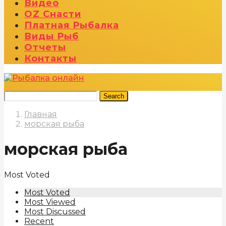
Видео
OZ Снасти
Платная Рыбалка
Виды Рыб
Отчеты
Контакты
Search
Главная
морская рыба
морская рыба
Most Voted
Most Voted
Most Viewed
Most Discussed
Recent