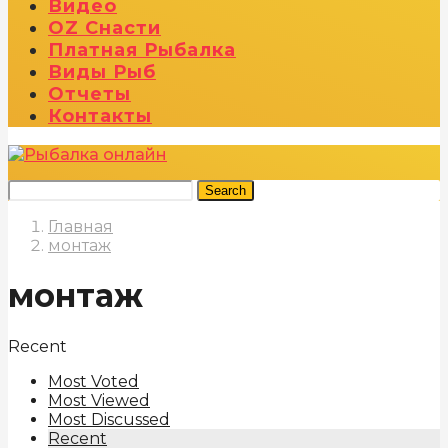
Видео
OZ Снасти
Платная Рыбалка
Виды Рыб
Отчеты
Контакты
Search
Главная
монтаж
монтаж
Recent
Most Voted
Most Viewed
Most Discussed
Recent