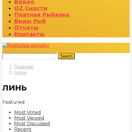
Видео
OZ Снасти
Платная Рыбалка
Виды Рыб
Отчеты
Контакты
Search
Главная
линь
линь
Featured
Most Voted
Most Viewed
Most Discussed
Recent