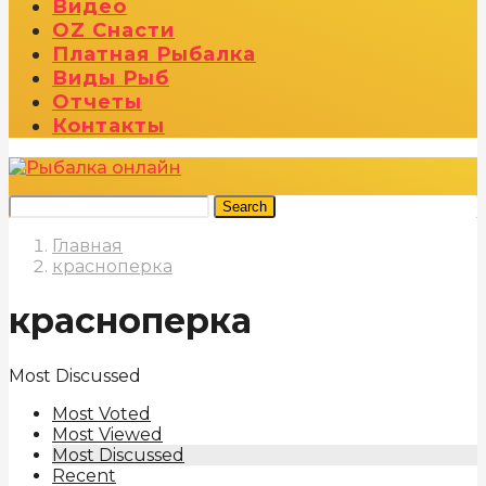
Видео
OZ Снасти
Платная Рыбалка
Виды Рыб
Отчеты
Контакты
Search
Главная
красноперка
красноперка
Most Discussed
Most Voted
Most Viewed
Most Discussed
Recent