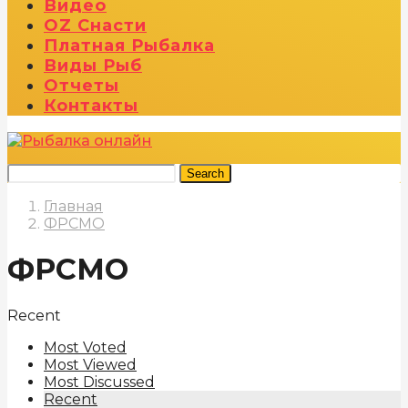
Видео
OZ Снасти
Платная Рыбалка
Виды Рыб
Отчеты
Контакты
Search
Главная
ФРСМО
ФРСМО
Recent
Most Voted
Most Viewed
Most Discussed
Recent