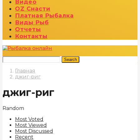
Видео
OZ Снасти
Платная Рыбалка
Виды Рыб
Отчеты
Контакты
Search
Главная
джиг-риг
джиг-риг
Random
Most Voted
Most Viewed
Most Discussed
Recent