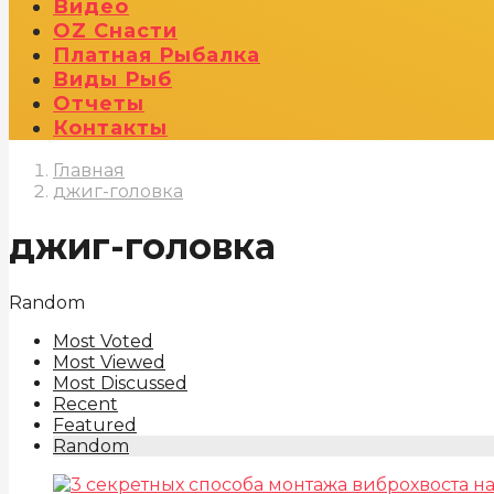
Видео
OZ Снасти
Платная Рыбалка
Виды Рыб
Отчеты
Контакты
Главная
джиг-головка
джиг-головка
Random
Most Voted
Most Viewed
Most Discussed
Recent
Featured
Random