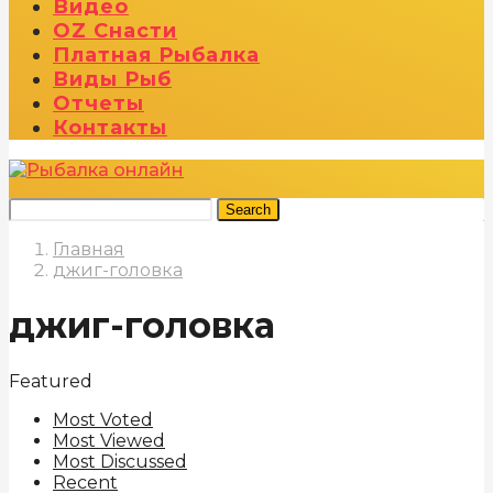
Видео
OZ Снасти
Платная Рыбалка
Виды Рыб
Отчеты
Контакты
Search
Главная
джиг-головка
джиг-головка
Featured
Most Voted
Most Viewed
Most Discussed
Recent