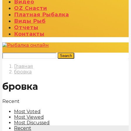
Видео
OZ Снасти
Платная Рыбалка
Виды Рыб
Отчеты
Контакты
Search
Главная
бровка
бровка
Recent
Most Voted
Most Viewed
Most Discussed
Recent