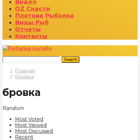
Видео
OZ Снасти
Платная Рыбалка
Виды Рыб
Отчеты
Контакты
Search
Главная
бровка
бровка
Random
Most Voted
Most Viewed
Most Discussed
Recent