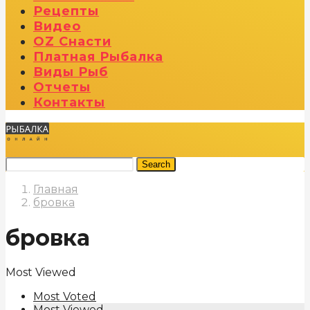
Рецепты
Видео
OZ Снасти
Платная Рыбалка
Виды Рыб
Отчеты
Контакты
Search
Главная
бровка
бровка
Most Viewed
Most Voted
Most Viewed