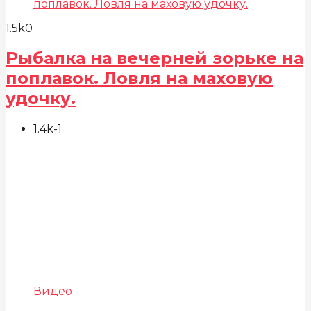
1.5k
0
Рыбалка на вечерней зорьке на
поплавок. Ловля на маховую
удочку.
1.4k
-1
Видео