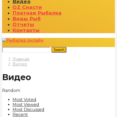
Видео
OZ Снасти
Платная Рыбалка
Виды Рыб
Отчеты
Контакты
Search
Главная
Видео
Видео
Random
Most Voted
Most Viewed
Most Discussed
Recent