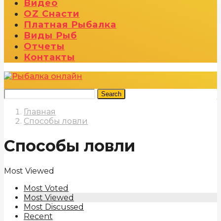
Видео
OZ Снасти
Платная Рыбалка
Виды Рыб
Отчеты
Контакты
Search
Главная
Способы ловли
Способы ловли
Most Viewed
Most Voted
Most Viewed
Most Discussed
Recent