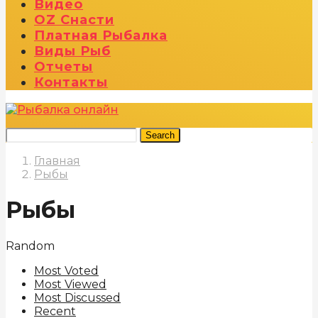
Видео
OZ Снасти
Платная Рыбалка
Виды Рыб
Отчеты
Контакты
Search
Главная
Рыбы
Рыбы
Random
Most Voted
Most Viewed
Most Discussed
Recent