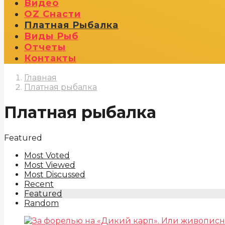
Видео
OZ Снасти
Платная Рыбалка
Виды Рыб
Отчеты
Контакты
Главная
Платная рыбалка
Платная рыбалка
Featured
Most Voted
Most Viewed
Most Discussed
Recent
Featured
Random