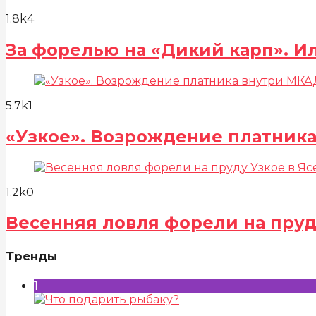
1.8k
4
За форелью на «Дикий карп». И
5.7k
1
«Узкое». Возрождение платник
1.2k
0
Весенняя ловля форели на пруд
Тренды
1