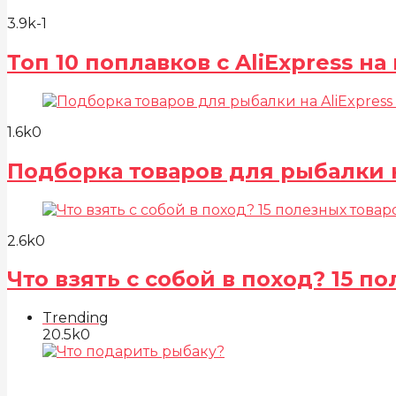
3.9k
-1
Топ 10 поплавков с AliExpress н
1.6k
0
Подборка товаров для рыбалки н
2.6k
0
Что взять с собой в поход? 15 
Trending
20.5k
0