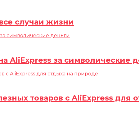
а все случаи жизни
а AliExpress за символические 
полезных товаров c AliExpress для