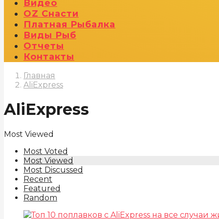
Видео
OZ Снасти
Платная Рыбалка
Виды Рыб
Отчеты
Контакты
Главная
AliExpress
AliExpress
Most Viewed
Most Voted
Most Viewed
Most Discussed
Recent
Featured
Random