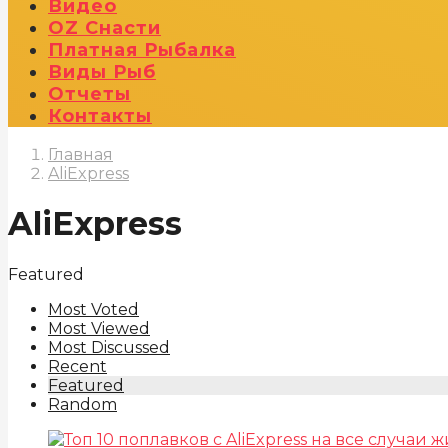
Видео
OZ Снасти
Платная Рыбалка
Виды Рыб
Отчеты
Контакты
Главная
AliExpress
AliExpress
Featured
Most Voted
Most Viewed
Most Discussed
Recent
Featured
Random