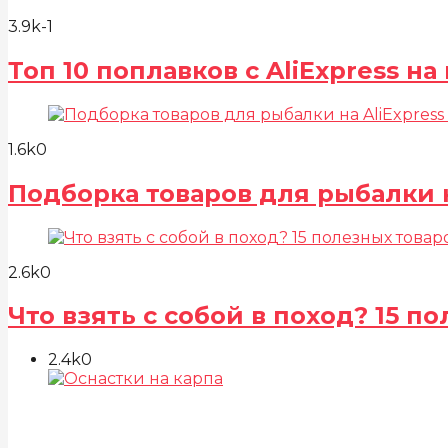
3.9k
-1
Топ 10 поплавков с AliExpress н
1.6k
0
Подборка товаров для рыбалки н
2.6k
0
Что взять с собой в поход? 15 
2.4k
0